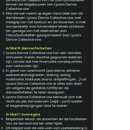
de docenten, beperkt zich tot (dans)activiteiten
binnen de lesgebouwen van Lyvaro Dance
Collective vzw.
Elke danser neemt op eigen risico deel aan de
danslessen. Lyvaro Dance Collective vzw, met
inbegrip van het bestuur en de docenten, is niet
aansprakelijk voor lichamelijke letsels ontstaan
ten gevolge van het deelnemen aan
(dans)activiteiten georganiseerd door Lyvaro
Dance Collective vzw.
Artikel 6: dansactiviteiten
Lyvaro Dance Collective vzw kan een dansles
annuleren indien daartoe gegronde redenen
zijn, zonder dat hier financiële consequenties
aan verbonden zijn.
In geval van overmacht (pandemie, extreme
weersomstandigheden, staking, oorlog,
mobilisatie, blokkade, brand, ontploffingen, …) zal
Lyvaro Dance Collective vzw er alles aan doen
om volgens de gestelde richtlijnen de
dansactiviteiten te laten doorgaan.
Lyvaro Dance Collective vzw behoudt zich het
recht om per dansseizoen (sept – juni) rooster-
of lesgeverwijzigingen door te voeren.
Artikel 7: huisregels
Respecteer elkaar, de docenten en de faciliteiten
van de dansschool ten allen tijde.
Uit respect voor de vele uren van voorbereiding is