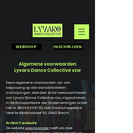
INSCHRIJVEN
WEBSHOP
INSCHRIJVEN
Algemene voorwaarden
Lyvaro Dance Collective vzw
Deze algemene voorwaarden zijn van
toepassing op alle dansactiviteiten,
inschrijvingen, diensten en/of werkzaamheden
van Lyvaro Dance Collective vzw, ingeschreven
in de Kruispuntbank der Ondernemingen onder
het nr. BE1004.009.782 met maatschappelijke
zetel te Albatrosdreef 50, 2960 Brecht.
Artikel 1: website
De website
www.lyvaro.be
heeft als doel