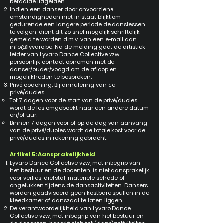
betaalde lidgelden.
Indien een danser door onvoorziene
omstandigheden niet in staat blijkt om
gedurende een langere periode de danslessen
te volgen, dient dit zo snel mogelijk schriftelijk
gemeld te worden d.m.v. van een e-mail aan
info@lyvaro.be
. Na de melding gaat de artistiek
leider van Lyvaro Dance Collective vzw
persoonlijk contact opnemen met de
danser/ouder/voogd om de afloop en
mogelijkheden te bespreken.
Privé coaching: Bij annulering van de
privé/duoles
Tot 7 dagen voor de start van de privé/duoles
wordt de les omgeboekt naar een andere datum
en/of uur.
Binnen 7 dagen voor of op de dag van aanvang
van de privé/duoles wordt de totale kost voor de
privé/duoles in rekening gebracht.
Artikel 5: Aansprakelijkheid
Lyvaro Dance Collective vzw, met inbegrip van
het bestuur en de docenten, is niet aansprakelijk
voor verlies, diefstal, materiële schade of
ongelukken tijdens de dansactiviteiten. Dansers
worden geadviseerd geen kostbare spullen in de
kleedkamer of danszaal te laten liggen.
De verantwoordelijkheid van Lyvaro Dance
Collective vzw, met inbegrip van het bestuur en