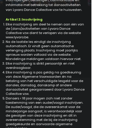
inschrijvingen, betalingen, communicatie en
informatie met betrekking tot dansactiviteiten
van Lyvaro Dance Collective vzw te huisvesten.
Artikel 2: Inschrijving
Elke inschrijving om deel te nemen aan één van
de (dans)activiteiten van Lyvaro Dance
Collective vzw dient te verlopen via de website
www.lyvaro.be
.
Na de laatste les eindigt de inschrijving
automatisch. Er vindt geen automatische
verlenging plaats. Inschrijving moet jaarlijks
opnieuw worden voltooid via de website.
Mondelinge meldingen volstaan hiervoor niet.
Elke inschrijving is strikt persoonlijk en niet
overdraagbaar.
Elke inschrijving is pas geldig na goedkeuring
van deze Algemene Voorwaarden én na
betaling van het verschuldigde lesgeld voor de
dansles, dansdag, danskamp of andere
dansactiviteit georganiseerd door Lyvaro Dance
Collective vzw.
Dansers < 18 jaar mogen zich niet zonder
toestemming van een ouder/voogd inschrijven.
De ouder/voogd, die de overeenkomst voor de
minderjarige aangaat, is verantwoordelijk voor
de gevolgen van deze inschrijving en dit in
overeenstemming met de bij de inschrijving
goedgekeurde en aanvaarde algemene