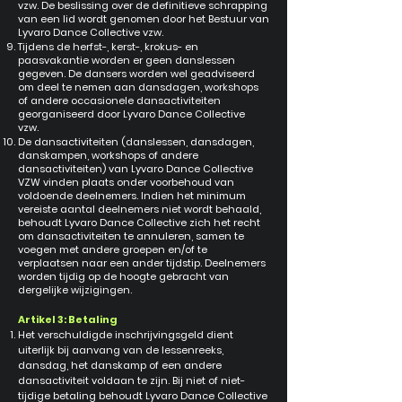
vzw. De beslissing over de definitieve schrapping
van een lid wordt genomen door het Bestuur van
Lyvaro Dance Collective vzw.
Tijdens de herfst-, kerst-, krokus- en
paasvakantie worden er geen danslessen
gegeven. De dansers worden wel geadviseerd
om deel te nemen aan dansdagen, workshops
of andere occasionele dansactiviteiten
georganiseerd door Lyvaro Dance Collective
vzw.
De dansactiviteiten (danslessen, dansdagen,
danskampen, workshops of andere
dansactiviteiten) van Lyvaro Dance Collective
VZW vinden plaats onder voorbehoud van
voldoende deelnemers. Indien het minimum
vereiste aantal deelnemers niet wordt behaald,
behoudt Lyvaro Dance Collective zich het recht
om dansactiviteiten te annuleren, samen te
voegen met andere groepen en/of te
verplaatsen naar een ander tijdstip. Deelnemers
worden tijdig op de hoogte gebracht van
dergelijke wijzigingen.
Artikel 3: Betaling
Het verschuldigde inschrijvingsgeld dient
uiterlijk bij aanvang van de lessenreeks,
dansdag, het danskamp of een andere
dansactiviteit voldaan te zijn. Bij niet of niet-
tijdige betaling behoudt Lyvaro Dance Collective