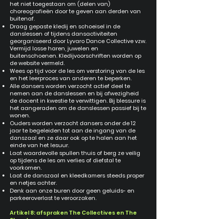
het niet toegestaan om (delen van)
choreografieën door te geven aan derden van
buitenaf.
Draag gepaste kledij en schoeisel in de
danslessen of tijdens dansactiviteiten
georganiseerd door Lyvaro Dance Collective vzw.
Vermijd losse haren, juwelen en
buitenschoenen. Kledijvoorschriften worden op
de website vermeld.
Wees op tijd voor de les om verstoring van de les
en het leerproces van anderen te beperken.
Alle dansers worden verzocht actief deel te
nemen aan de danslessen en bij afwezigheid
de docent in kwestie te verwittigen. Bij blessure is
het aangeraden om de danslessen passief bij te
wonen.
Ouders worden verzocht dansers onder de 12
jaar te begeleiden tot aan de ingang van de
danszaal en ze daar ook op te halen aan het
einde van het lesuur.
Laat waardevolle spullen thuis of berg ze veilig
op tijdens de les om verlies of diefstal te
voorkomen.
Laat de danszaal en kleedkamers steeds proper
en netjes achter.
Denk aan onze buren door geen geluids- en
parkeeroverlast te veroorzaken.
Artikel 8: afspraken The Collectives en The