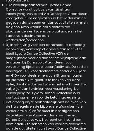
voorwaarden.
Elke wedstrijddanser van Lyvaro Dance
Collective wordt op basis van zijn/haar
inschrijving, verzekerd via Danssport Vlaanderen
voor gebeurlijke ongevallen in het kader van de
gegeven danslessen en dansactiviteiten binnen
de gebouwen waarin deze activiteiten
plaatsvinden en tijdens verplaatsingen in het
kader van deelname aan
wedstrijden/optredens.
Bij inschrijving voor een dansmodule, dansdag,
danskamp, workshop of andere dansactiviteit
biedt Lyvaro Dance Collective VZW de
mogelijkheid voor de danser om vrijblijvend aan
te sluiten bij Danssport Vlaanderen voor
verzekering tijdens de lessen/activiteit. De kosten
bedragen €7,- voor deelnemers onder de 18 jaar
en €10,- voor deelnemers van 18 jaar en ouder,
op jaarbasis. Om gebruik te maken van deze
optie, dient de danser tijdens het inschrijven het
vakje "ja" aan te vinken voor verzekering. Na
inschrijving zal Lyvaro Dance Collective VZW
contact opnemen voor de betalingsregeling.
Het ernstig en/of herhaaldelijk niet naleven van
de huisregels en de bijzondere afspraken (zie
verder artikel 7) en/of meer in het algemeen
deze Algemene Voorwaarden geeft Lyvaro
Dance Collective vzw het recht om het lid per
onmiddellijk te schorsen van verdere deelname
aan de activiteiten van Lyvaro Dance Collective