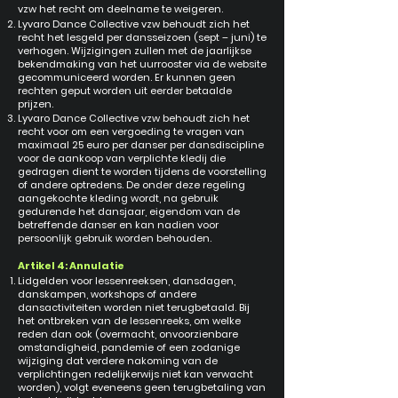
vzw het recht om deelname te weigeren.
Lyvaro Dance Collective vzw behoudt zich het
recht het lesgeld per dansseizoen (sept – juni) te
verhogen. Wijzigingen zullen met de jaarlijkse
bekendmaking van het uurrooster via de website
gecommuniceerd worden. Er kunnen geen
rechten geput worden uit eerder betaalde
prijzen.
Lyvaro Dance Collective vzw behoudt zich het
recht voor om een vergoeding te vragen van
maximaal 25 euro per danser per dansdiscipline
voor de aankoop van verplichte kledij die
gedragen dient te worden tijdens de voorstelling
of andere optredens. De onder deze regeling
aangekochte kleding wordt, na gebruik
gedurende het dansjaar, eigendom van de
betreffende danser en kan nadien voor
persoonlijk gebruik worden behouden.
Artikel 4: Annulatie
Lidgelden voor lessenreeksen, dansdagen,
danskampen, workshops of andere
dansactiviteiten worden niet terugbetaald. Bij
het ontbreken van de lessenreeks, om welke
reden dan ook (overmacht, onvoorzienbare
omstandigheid, pandemie of een zodanige
wijziging dat verdere nakoming van de
verplichtingen redelijkerwijs niet kan verwacht
worden), volgt eveneens geen terugbetaling van